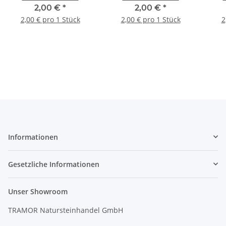
gebürstet - soft gekettet
gebürstet
2,00 €
*
2,00 €
*
2,00 € pro 1 Stück
2,00 € pro 1 Stück
2
Informationen
Gesetzliche Informationen
Unser Showroom
TRAMOR Natursteinhandel GmbH