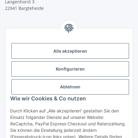
Langenhorst 3
22941 Bargteheide
Alle akzeptieren
Konfigurieren
Kontakt
Telefon: 04532 / 2 80 09 64
Ablehnen
E-Mail: shop@tramor.de
Wie wir Cookies & Co nutzen
Mo - Fr: 10:00 - 16:30 Uhr
Mi geschlossen
Durch Klicken auf „Alle akzeptieren“ gestatten Sie den
Samstag: 10:00 - 13:00 Uhr
Einsatz folgender Dienste auf unserer Website:
ReCaptcha, PayPal Express Checkout und Ratenzahlung.
Sie können die Einstellung jederzeit ändern
(Fingerabdruck-Icon links unten). Weitere Details finden