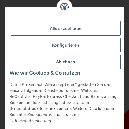
Alle akzeptieren
Konfigurieren
Kontakt
Telefon: 04532 / 2 80 09 64
Ablehnen
E-Mail: shop@tramor.de
Wie wir Cookies & Co nutzen
Mo - Fr: 10:00 - 16:30 Uhr
Mi geschlossen
Durch Klicken auf „Alle akzeptieren“ gestatten Sie den
Samstag: 10:00 - 13:00 Uhr
Einsatz folgender Dienste auf unserer Website:
ReCaptcha, PayPal Express Checkout und Ratenzahlung.
Sie können die Einstellung jederzeit ändern
(Fingerabdruck-Icon links unten). Weitere Details finden
Sie unter
Konfigurieren
und in unserer
Datenschutzerklärung
.
* Alle Preise inkl. gesetzlicher USt., zzgl.
Versand