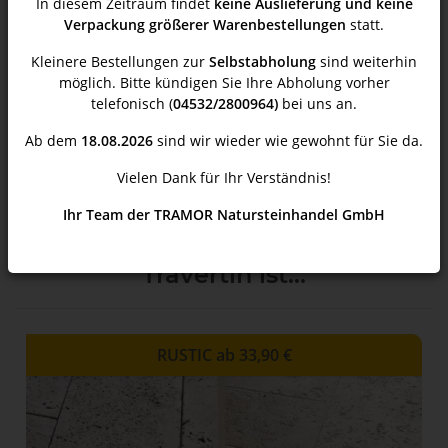
kann die Wärme sehr gut speichern und abgeben und ist
In diesem Zeitraum findet
keine Auslieferung und keine
daher optimal für die Verlegung auf
Fußbodenheizung
Verpackung größerer Warenbestellungen
statt.
geeignet.
Kleinere Bestellungen zur
Selbstabholung
sind weiterhin
Travertin ist sehr gut geeignet zur Verlegung in
möglich. Bitte kündigen Sie Ihre Abholung vorher
Feuchträumen, Küche und Wohnbereichen. Eine getrommelte
telefonisch (
04532/2800964)
bei uns an.
oder gebürstete Oberfläche hat sehr gute Anti-Rutsch-
Ab dem
18.08.2026
sind wir wieder wie gewohnt für Sie da.
Eigenschaften. Mit Travertin erreichen Sie ein gutes
Raumklima, denn es handelt sich um ein Naturprodukt,
Vielen Dank für Ihr Verständnis!
welches diffusionsoffen ist.
Ihr Team der TRAMOR Natursteinhandel GmbH
Travertin ist...
RUSTIC ab 33,90 €