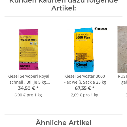
Kunden kauften dazu folgende
Artikel:
Kiesel Servoperl Royal
Kiesel Servostar 3000
RUST
schnell , Btl. je 5 kg,
Flex weiß, Sack a 25 kg
ge
Fugenmasse jura
34,50 €
*
67,35 €
*
6,90 € pro 1 kg
2,69 € pro 1 kg
Ähnliche Artikel