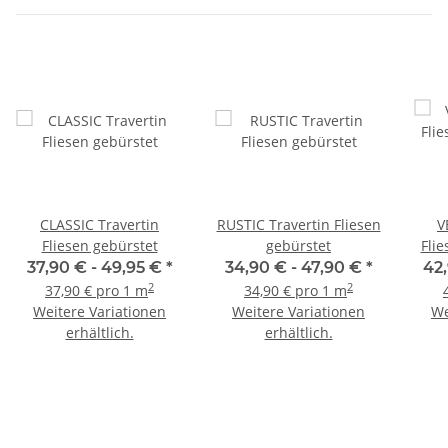
CLASSIC Travertin
RUSTIC Travertin Fliesen
V
Fliesen gebürstet
gebürstet
Flie
37,90 € -
49,95 €
*
34,90 € -
47,90 €
*
42
2
2
37,90 € pro 1 m
34,90 € pro 1 m
Weitere Variationen
Weitere Variationen
We
erhältlich.
erhältlich.