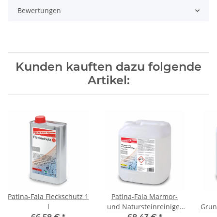
Bewertungen
Kunden kauften dazu folgende
Artikel:
Patina-Fala Fleckschutz 1
Patina-Fala Marmor-
l
und Natursteinreiniger
Grund
säurefrei 5 l