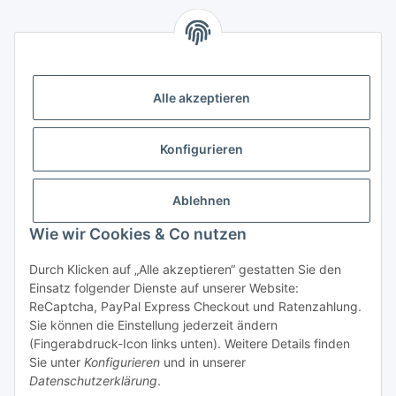
Alle akzeptieren
Konfigurieren
Kontakt
Telefon: 04532 / 2 80 09 64
Ablehnen
E-Mail: shop@tramor.de
Wie wir Cookies & Co nutzen
Mo - Fr: 10:00 - 16:30 Uhr
Mi geschlossen
Durch Klicken auf „Alle akzeptieren“ gestatten Sie den
Samstag: 10:00 - 13:00 Uhr
Einsatz folgender Dienste auf unserer Website:
ReCaptcha, PayPal Express Checkout und Ratenzahlung.
Sie können die Einstellung jederzeit ändern
(Fingerabdruck-Icon links unten). Weitere Details finden
Sie unter
Konfigurieren
und in unserer
Datenschutzerklärung
.
* Alle Preise inkl. gesetzlicher USt., zzgl.
Versand